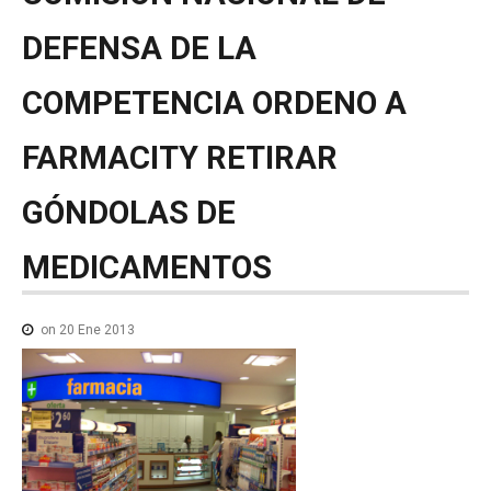
NOTICIAS MEDICAMENTOS
DEFENSA
DE
LA
CONTACTO
COMPETENCIA
ORDENO
A
FARMACITY
RETIRAR
GÓNDOLAS
DE
MEDICAMENTOS
on 20 Ene 2013