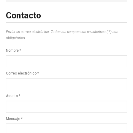
NOTICIAS MEDICAMENTOS
CONTACTO
Contacto
Enviar un correo electrónico. Todos los campos con un asterisco ('*') son
obligatorios.
Nombre
*
Correo electrónico
*
Asunto
*
Mensaje
*