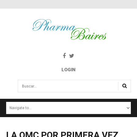
LOGIN
Buscar...
INICIO
NOTICIAS
SALUD E INTERÉS PÚBLICO
LA
OMC
POR
PRIMERA
VEZ