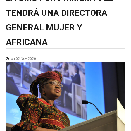
NOTICIAS MEDICAMENTOS
TENDRÁ
UNA
DIRECTORA
CONTACTO
GENERAL
MUJER
Y
AFRICANA
on 02 Nov 2020