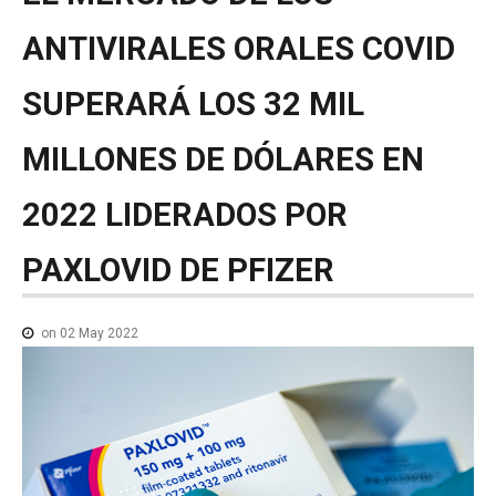
NOTICIAS MEDICAMENTOS
ANTIVIRALES
ORALES
COVID
CONTACTO
SUPERARÁ
LOS
32
MIL
MILLONES
DE
DÓLARES
EN
2022
LIDERADOS
POR
PAXLOVID
DE
PFIZER
on 02 May 2022