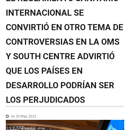
NOTICIAS MEDICAMENTOS
INTERNACIONAL
SE
CONTACTO
CONVIRTIÓ
EN
OTRO
TEMA
DE
CONTROVERSIAS
EN
LA
OMS
Y
SOUTH
CENTRE
ADVIRTIÓ
QUE
LOS
PAÍSES
EN
DESARROLLO
PODRÍAN
SER
LOS
PERJUDICADOS
on 20 May 2022