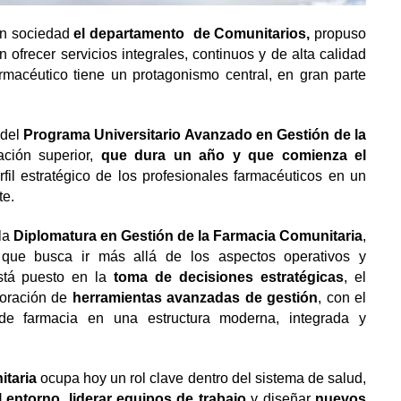
en sociedad
el departamento de Comunitarios,
propuso
frecer servicios integrales, continuos y de alta calidad
macéutico tiene un protagonismo central, en gran parte
 del
Programa Universitario Avanzado en Gestión de la
ación superior,
que dura un año y que comienza el
erfil estratégico de los profesionales farmacéuticos en un
te.
 la
Diplomatura en Gestión de la Farmacia Comunitaria
,
 que busca ir más allá de los aspectos operativos y
está puesto en la
toma de decisiones estratégicas
, el
poración de
herramientas avanzadas de gestión
, con el
 de farmacia en una estructura moderna, integrada y
itaria
ocupa hoy un rol clave dentro del sistema de salud,
l entorno
,
liderar equipos de trabajo
y diseñar
nuevos