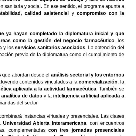
ión sanitaria y social. En ese sentido, el programa apunta a
ntabilidad
,
calidad asistencial
y
compromiso con la
ue ya hayan completado la diplomatura inicial y que
áreas como la
gestión del negocio farmacéutico
, los
a
y los
servicios sanitarios asociados
. La obtención del
obación previa de la diplomatura como el cumplimiento de
os que abordan desde el
análisis sectorial y los entornos
ncluyendo contenidos vinculados a la
comercialización
, la
oética aplicada a la actividad farmacéutica
. También se
a
analítica de datos
y la
inteligencia artificial aplicada a
mandas del sector.
combinará instancias virtuales y presenciales. Las clases
la
Universidad Abierta Interamericana
, con encuentros
icas, complementadas
con tres jornadas presenciales