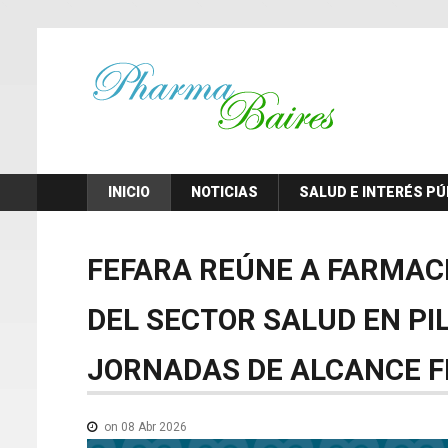
INICIO
NOTICIAS
SALUD E INTERÉS PÚ
FEFARA
REÚNE
A
FARMAC
DEL
SECTOR
SALUD
EN
PI
JORNADAS
DE
ALCANCE
F
on 08 Abr 2026