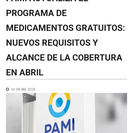
NOTICIAS MEDICAMENTOS
PROGRAMA
DE
CONTACTO
MEDICAMENTOS
GRATUITOS:
NUEVOS
REQUISITOS
Y
ALCANCE
DE
LA
COBERTURA
EN
ABRIL
on 08 Abr 2026