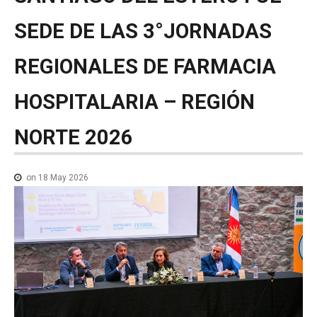
NOTICIAS MEDICAMENTOS
SEDE
DE
LAS
3°JORNADAS
CONTACTO
REGIONALES
DE
FARMACIA
HOSPITALARIA
–
REGIÓN
NORTE
2026
on 18 May 2026