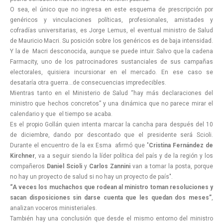
O sea, el único que no ingresa en este esquema de prescripción por
genéricos y vinculaciones políticas, profesionales, amistades y
cofradías universitarias, es Jorge Lemus, el eventual ministro de Salud
de Mauricio Macri. Su posición sobre los genéricos es de baja intensidad.
Y la de Macri desconocida, aunque se puede intuir. Salvo que la cadena
Farmacity, uno de los patrocinadores sustanciales de sus campañas
electorales, quisiera incursionar en el mercado. En ese caso se
desataría otra guerra…de consecuencias impredecibles.
Mientras tanto en el Ministerio de Salud “hay más declaraciones del
ministro que hechos concretos” y una dinámica que no parece mirar el
calendario y que el tiempo se acaba.
Es el propio Gollán quien intenta marcar la cancha para después del 10
de diciembre, dando por descontado que el presidente será Scioli.
Durante el encuentro de la ex Esma afirmó que "
Cristina Fernández de
Kirchner
, va a seguir siendo la líder política del país y de la región y los
compañeros
Daniel Scioli
y
Carlos Zannini
van a tomar la posta, porque
no hay un proyecto de salud si no hay un proyecto de país".
“A veces los muchachos que rodean al ministro toman resoluciones y
sacan disposiciones sin darse cuenta que les quedan dos meses”
,
analizan voceros ministeriales.
También hay una conclusión que desde el mismo entorno del ministro