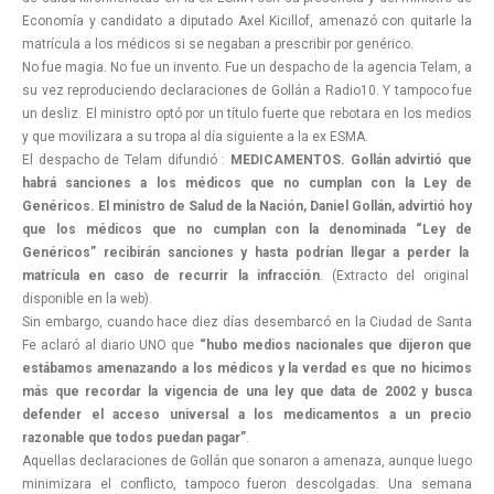
Economía y candidato a diputado Axel Kicillof, amenazó con quitarle la
matrícula a los médicos si se negaban a prescribir por genérico.
No fue magia. No fue un invento. Fue un despacho de la agencia Telam, a
su vez reproduciendo declaraciones de Gollán a Radio10. Y tampoco fue
un desliz. El ministro optó por un título fuerte que rebotara en los medios
y que movilizara a su tropa al día siguiente a la ex ESMA.
El despacho de Telam difundió :
MEDICAMENTOS. Gollán advirtió que
habrá sanciones a los médicos que no cumplan con la Ley de
Genéricos. El ministro de Salud de la Nación, Daniel Gollán, advirtió hoy
que los médicos que no cumplan con la denominada “Ley de
Genéricos” recibirán sanciones y hasta podrían llegar a perder la
matrícula en caso de recurrir la infracción
. (Extracto del original
disponible en la web).
Sin embargo, cuando hace diez días desembarcó en la Ciudad de Santa
Fe aclaró al diario UNO que
“hubo medios nacionales que dijeron que
estábamos amenazando a los médicos y la verdad es que no hicimos
más que recordar la vigencia de una ley que data de 2002 y busca
defender el acceso universal a los medicamentos a un precio
razonable que todos puedan pagar”
.
Aquellas declaraciones de Gollán que sonaron a amenaza, aunque luego
minimizara el conflicto, tampoco fueron descolgadas. Una semana