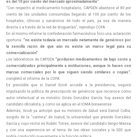
es del 10 por ciento del mercado aproximadamente”
.
“Con respecto al medicamento hospitalario, CAPGEN abastece el 80 por
ciento de las unidades consumidas llegando al 100 por ciento de los
hospitales, clínicas y sanatorios de todo el país, ya sea de manera
directa o a través de la red de droguerías”, reprodujo COFA.
En el mismo informe la confederación farmacéutica hizo una aclaración
oportuna:
“no existe todavía un mercado netamente de genéricos por
la sencilla razón de que aún no existe un marco legal para su
comercialización”
.
Los laboratorios de CAPGEN
“producen medicamentos de bajo costo y
comercializados principalmente a instituciones, aunque lo hacen con
marcas comerciales por lo que siguen siendo similares o copias”
,
completó el informe de la COFA.
Es previsible que si Daniel Scioli accede a la presidencia, seguirá
impulsando la política de prescripción de genéricos que reconoce como
autor intelectual al ex ministro Ginés González García, hoy asesor del
candidato oficialista, y como se aplica en el IOMA bonaerense.
Además, Scioli ya anticipó que su ministro de Salud será Daniel Collia,
surgido de la “cantera” de Isalud, la universidad que preside González
García y cuyo rector es Rubén Torres, asesor del candidato Sergio Massa
y con una experencia en el tema de las obras sociales y la SSS que
podría conducirlo nuevamente a la función pública.