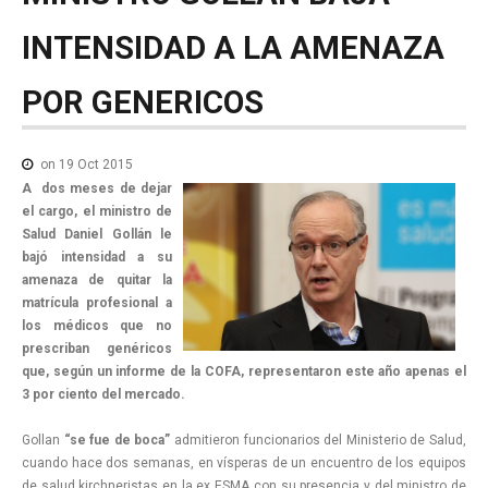
NOTICIAS MEDICAMENTOS
INTENSIDAD
A
LA
AMENAZA
CONTACTO
POR
GENERICOS
on 19 Oct 2015
A dos meses de dejar
el cargo, el ministro de
Salud Daniel Gollán le
bajó intensidad a su
amenaza de quitar la
matrícula profesional a
los médicos que no
prescriban genéricos
que, según un informe de la COFA, representaron este año apenas el
3 por ciento del mercado.
Gollan
“se fue de boca”
admitieron funcionarios del Ministerio de Salud,
cuando hace dos semanas, en vísperas de un encuentro de los equipos
de salud kirchneristas en la ex ESMA con su presencia y del ministro de