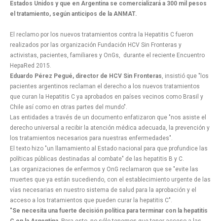
Estados Unidos y que en Argentina se comercializará a 300 mil pesos
el tratamiento, según anticipos de la ANMAT.
El reclamo por los nuevos tratamientos contra la Hepatitis C fueron
realizados por las organización Fundación HCV Sin Fronteras y
activistas, pacientes, familiares y OnGs, durante el reciente Encuentro
HepaRed 2015.
Eduardo Pérez Pegué, director de HCV Sin Fronteras
, insistió que "los
pacientes argentinos reclaman el derecho a los nuevos tratamientos
que curan la Hepatitis C ya aprobados en países vecinos como Brasil y
Chile así como en otras partes del mundo".
Las entidades a través de un documento enfatizaron que "nos asiste el
derecho universal a recibir la atención médica adecuada, la prevención y
los tratamientos necesarios para nuestras enfermedades".
El texto hizo "un llamamiento al Estado nacional para que profundice las
políticas públicas destinadas al combate" de las hepatitis B y C.
Las organizaciones de enfermos y OnG reclamaron que se "evite las
muertes que ya están sucediendo, con el establecimiento urgente de las
vías necesarias en nuestro sistema de salud para la aprobación y el
acceso a los tratamientos que pueden curar la hepatitis C".
"Se necesita una fuerte decisión política para terminar con la hepatitis
C en la Argentina
. Para esto, no sólo tenemos que tener acceso a las