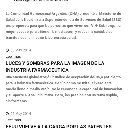
La Comunidad Homosexual Argentina (CHA) presentó al Ministerio de
Salud de la Nación y a la Superintendencia de Servicios de Salud (SSS)
una propuesta para que las personas que viven con VIH-Sida tengan un
mejor acceso para obtener la medicación y reducir la cantidad de
trámites que le impone la burocracia actual.
05 May 2014
Leer más
LUCES
Y
SOMBRAS
PARA
LA
IMAGEN
DE
LA
INDUSTRIA
FARMACEUTICA
Una encuesta global arrojó un índice de aceptación del 35,4 por ciento
para la industria farmacéutica. Según como se mire, el vaso está
medio lleno o medio vacío. Se le reconoce la capacidad de innovación
y su aporte a la salud humana. Pero, los precios son un tema ríspido,
sin fronteras.
05 May 2014
Leer más
EEUU
VUELVE
A
LA
CARGA
POR
LAS
PATENTES