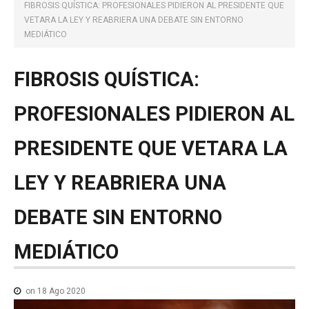
NOTICIAS MEDICAMENTOS
FIBROSIS QUÍSTICA: PROFESIONALES PIDIERON AL PRESIDENTE QUE
VETARA LA LEY Y REABRIERA UNA DEBATE SIN ENTORNO
CONTACTO
MEDIÁTICO
FIBROSIS
QUÍSTICA:
PROFESIONALES
PIDIERON
AL
PRESIDENTE
QUE
VETARA
LA
LEY
Y
REABRIERA
UNA
DEBATE
SIN
ENTORNO
MEDIÁTICO
on 18 Ago 2020