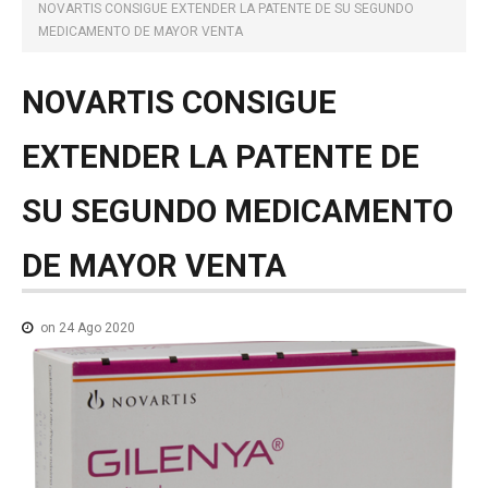
NOTICIAS MEDICAMENTOS
NOVARTIS CONSIGUE EXTENDER LA PATENTE DE SU SEGUNDO
MEDICAMENTO DE MAYOR VENTA
CONTACTO
NOVARTIS
CONSIGUE
EXTENDER
LA
PATENTE
DE
SU
SEGUNDO
MEDICAMENTO
DE
MAYOR
VENTA
on 24 Ago 2020