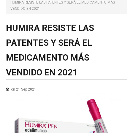
NOTICIAS MEDICAMENTOS
HUMIRA RESISTE LAS PATENTES Y SERÁ EL MEDICAMENTO MÁS
VENDIDO EN 2021
CONTACTO
HUMIRA
RESISTE
LAS
PATENTES
Y
SERÁ
EL
MEDICAMENTO
MÁS
VENDIDO
EN
2021
on 21 Sep 2021