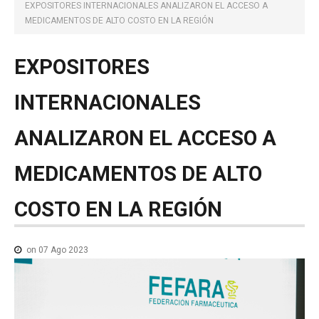
NOTICIAS MEDICAMENTOS
EXPOSITORES INTERNACIONALES ANALIZARON EL ACCESO A
MEDICAMENTOS DE ALTO COSTO EN LA REGIÓN
CONTACTO
EXPOSITORES
INTERNACIONALES
ANALIZARON
EL
ACCESO
A
MEDICAMENTOS
DE
ALTO
COSTO
EN
LA
REGIÓN
on 07 Ago 2023