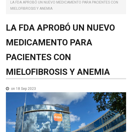
NOTICIAS MEDICAMENTOS
LA FDA APROBÓ UN NUEVO MEDICAMENTO PARA PACIENTES CON
MIELOFIBROSIS Y ANEMIA
CONTACTO
LA
FDA
APROBÓ
UN
NUEVO
MEDICAMENTO
PARA
PACIENTES
CON
MIELOFIBROSIS
Y
ANEMIA
on 18 Sep 2023