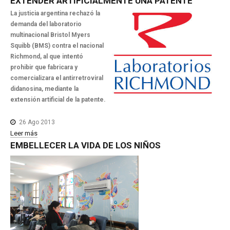
EXTENDER
ARTIFICIALMENTE
UNA
PATENTE
La justicia argentina rechazó la
demanda del laboratorio
multinacional Bristol Myers
Squibb (BMS) contra el nacional
Richmond, al que intentó
prohibir que fabricara y
comercializara el antirretroviral
didanosina, mediante la
extensión artificial de la patente.
26 Ago 2013
Leer más
EMBELLECER
LA
VIDA
DE
LOS
NIÑOS