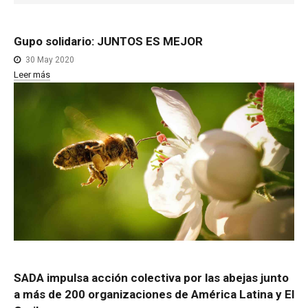
NOTICIAS MEDICAMENTOS
CONTACTO
Gupo
solidario:
JUNTOS
ES
MEJOR
30 May 2020
Leer más
SADA
impulsa
acción
colectiva
por
las
abejas
junto
a
más
de
200
organizaciones
de
América
Latina
y
El