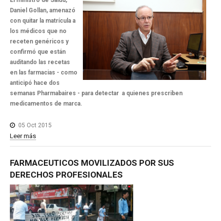
El ministro de Salud,
Daniel Gollan, amenazó
con quitar la matrícula a
los médicos que no
receten genéricos y
confirmó que están
auditando las recetas
en las farmacias - como
anticipó hace dos
semanas Pharmabaires - para detectar a quienes prescriben
medicamentos de marca.
05 Oct 2015
Leer más
FARMACEUTICOS
MOVILIZADOS
POR
SUS
DERECHOS
PROFESIONALES