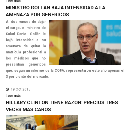
Leer más
MINISTRO
GOLLAN
BAJA
INTENSIDAD
A
LA
AMENAZA
POR
GENERICOS
A dos meses de dejar
el cargo, el ministro de
Salud Daniel Gollán le
bajó intensidad a su
amenaza de quitar la
matrícula profesional a
los médicos que no
prescriban genéricos
que, según un informe de la COFA, representaron este año apenas el
3 por ciento del mercado.
19 Oct 2015
Leer más
HILLARY
CLINTON
TIENE
RAZON:
PRECIOS
TRES
VECES
MAS
CAROS